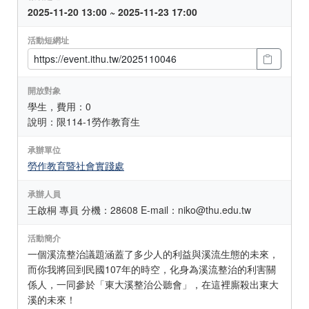
2025-11-20 13:00 ~ 2025-11-23 17:00
活動短網址
開放對象
學生，費用：0
說明：限114-1勞作教育生
承辦單位
勞作教育暨社會實踐處
承辦人員
王啟桐 專員 分機：28608 E-mail：niko@thu.edu.tw
活動簡介
一個溪流整治議題涵蓋了多少人的利益與溪流生態的未來，
而你我將回到民國107年的時空，化身為溪流整治的利害關
係人，一同參於「東大溪整治公聽會」，在這裡廝殺出東大
溪的未來！