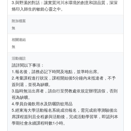
3.與野溪的對話：讓實質河川水環境的創意和諧品質，深深
烙印入師生的敏銳心靈之中。
附加檔案
無
相關連結
無
活動備註
請詳閱以下事項：
1.報名後，請務必記下時間及地點，並準時出席。
2.考量課程進行狀況，課程開始後5分鐘內未抵達者，不予
簽到退，並視為缺曠。
3.臨時無法出席者，請自行至勞教處依規定辦理請假，否則
視為缺曠。
4.學員自備飲用水及防曬防蚊用品
5.經東海大學活動報名系統成功報名，需完成前導測驗後出
席課程簽到且全程參與活動後，完成活動學習單，即認列本
學期社會永續課程時數1小時。