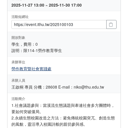
2025-11-27 13:00 ~ 2025-11-30 17:00
活動短網址
開放對象
學生，費用：0
說明：限114-1勞作教育學生
承辦單位
勞作教育暨社會實踐處
承辦人員
王啟桐 專員 分機：28608 E-mail：niko@thu.edu.tw
活動簡介
1.社會議題參與：當溪流生態議題與牽連社會多方團體時，
要如何突破僵局。
2.永續生態校園改造之方法：避免傳統校園突兀、創造生態
的風貌，靈活導入校園詩般的親切參與感。