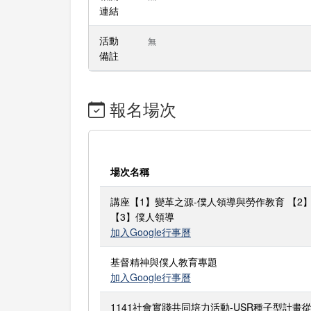
連結
活動
無
備註
報名場次
場次名稱
講座【1】變革之源-僕人領導與勞作教育 【2
【3】僕人領導
加入Google行事曆
基督精神與僕人教育專題
加入Google行事曆
1141社會實踐共同培力活動-USR種子型計畫