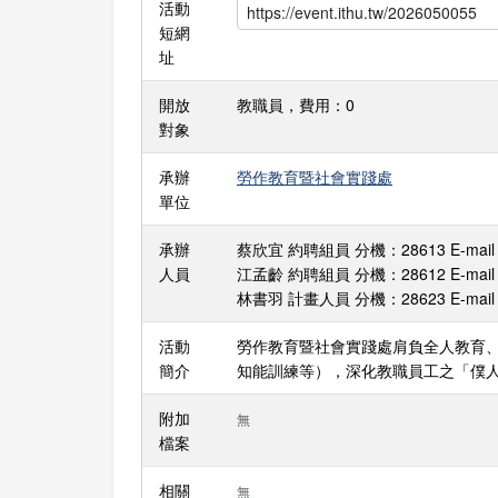
活動
短網
址
開放
教職員，費用：0
對象
承辦
勞作教育暨社會實踐處
單位
承辦
蔡欣宜 約聘組員 分機：28613 E-mail：m
人員
江孟齡 約聘組員 分機：28612 E-mail：m
林書羽 計畫人員 分機：28623 E-mail：s
活動
勞作教育暨社會實踐處肩負全人教育、
簡介
知能訓練等），深化教職員工之「僕
附加
無
檔案
相關
無