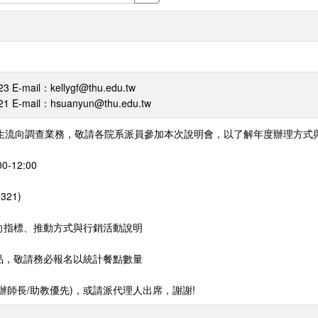
mail：kellygf@thu.edu.tw
-mail：hsuanyun@thu.edu.tw
生流向調查業務，敬請各院系派員參加本次說明會，以了解年度辦理方式與
0-12:00
21)
向指標、推動方式與行銷活動說明
品，敬請務必報名以統計餐點數量
辦師長/助教優先)，或請派代理人出席，謝謝!