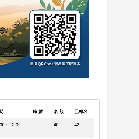
 間
時 數
名 額
已報名
00 ~ 12:00
1
40
42