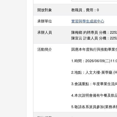
開放對象
教職員，費用：0
承辦單位
實習與學生成就中心
承辦人員
陳梅鄉 約聘專員 分機：22523 E-
陳宣云 計畫人員 分機：22521 E
活動簡介
因應本年度執行與推動畢業
1.時間：2026/06/09(二)11:0
2.地點：人文大樓-展學廳 (H3
3.會議重點：年度畢業生流
4.本次說明會備有午餐及飲
5.敬請各系派員參加(業務承