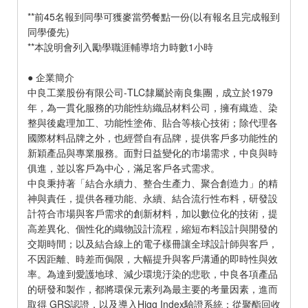
**前45名報到同學可獲麥當勞餐點一份(以有報名且完成報到
同學優先)
**本說明會列入勵學職涯輔導培力時數1小時
● 企業簡介
中良工業股份有限公司-TLC隸屬於南良集團，成立於1979
年，為一貫化服務的功能性紡織品材料公司，擁有織造、染
整與後處理加工、功能性塗佈、貼合等核心技術；除代理各
國際材料品牌之外，也經營自有品牌，提供客戶多功能性的
新穎產品與專業服務。面對日益變化的市場需求，中良與時
俱進，並以客戶為中心，滿足客戶各式需求。
中良秉持著「結合永續力、整合生產力、聚合創造力」的精
神與責任，提供各種功能、永續、結合流行性布料，研發設
計符合市場與客戶需求的創新材料，加以數位化的技術，提
高差異化、個性化的織物設計流程，縮短布料設計與開發的
交期時間；以及結合線上的電子樣冊讓全球設計師與客戶，
不因距離、時差而侷限，大幅提升與客戶溝通的即時性與效
率。為達到愛護地球、減少環境汙染的悲歌，中良各項產品
的研發和製作，都將環保元素列為最主要的考量因素，進而
取得 GRS認證，以及導入Higg Index驗證系統；從聚酯回收