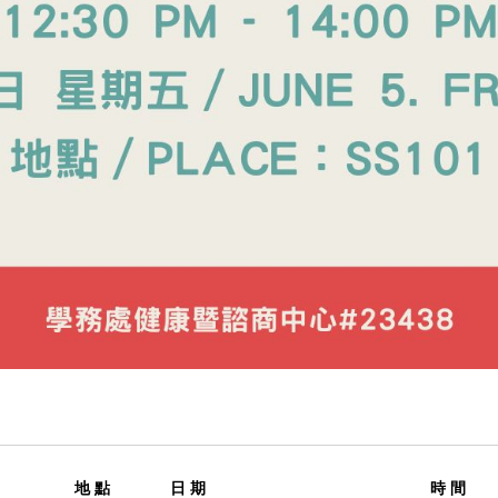
地 點
日 期
時 間