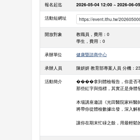
報名起迄
2026-05-04 12:00 ~ 2026-06-05
活動短網址
開放對象
教職員，費用：0
學生，費用：0
承辦單位
健康暨諮商中心
承辦人員
陳妍妍 教育部專案人員 分機：23438 E
活動簡介
����拿到體檢報告，你是否
那些紅字與指標，其實正是身體
本場講座邀請《光田醫院家科醫
將帶你從體檢數據出發，深入解
讓你在期末忙碌之餘，用最輕鬆