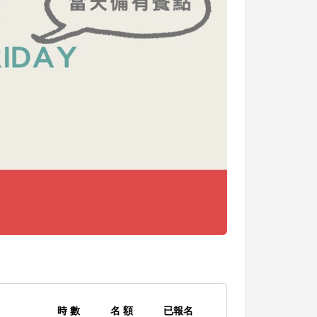
時 數
名 額
已報名