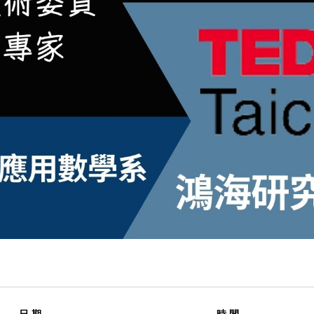
日 期
時 間