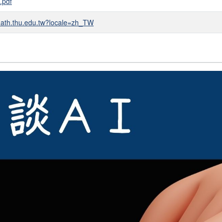
pdf
ath.thu.edu.tw?locale=zh_TW