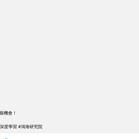
握機會！
 #深度學習 #鴻海研究院