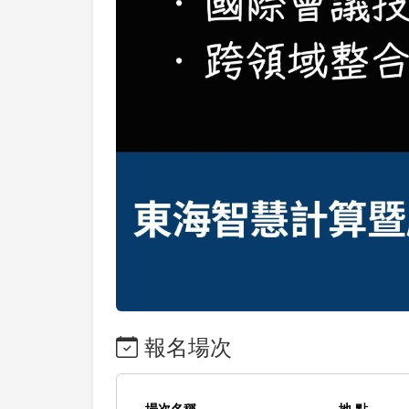
報名場次
場次名稱
地 點