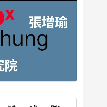
時 數
名 額
已報名