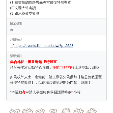
(1)圖書館總館路思義教堂修復特展導覽
(2)文理大道走讀
(3)路思義教堂導覽
附加檔案
無
相關連結
https://events.lib.thu.edu.tw/?p=2528
活動備註
集合地點：圖書總館1F特展室
請於每場次活動開始時間，
提前/準時前往
上述地點，謝謝！
如為校外人士，進館前，請主動告知為參加【路思義教堂暨
修復特展導覽】，以便櫃台確認與開啟門禁，謝謝！
*本活動
有
申請人事室終身學習護照時數
3
小時