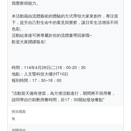
我覺察得能力。
本活動藉由流體藝術的體驗的方式帶領大家來創作，專注當
下，提升自己對生命中的看見與覺察，讓日常生活增添不同
色彩。
活動結束後可將專屬於你的流體畫帶回家哦~
歡迎大家踴躍報名!
時間：114年4月29日(二)18：00-20：30
地點：人文暨科技大樓(HT102)
報到時間：17：30~18：00
*活動當天備有便當，為方便活動進行，期間將不得用餐，
請同學自行斟酌用餐時間，於17：30開始發放餐點*
附加檔案
無
相關連結