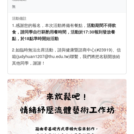
無
活動備註
1.感謝您的報名，本次活動將備有餐點，
活動期間不得飲
食，請同學自行斟酌用餐時間，活動於17:30報到發放餐
點，於18點準時開始活動
2.如臨時無法出席活動，請與健康暨諮商中心(#23919)、信
箱(judyhuan1207@thu.edu.tw)聯繫，我們將把名額開放給
其他同學，謝謝！