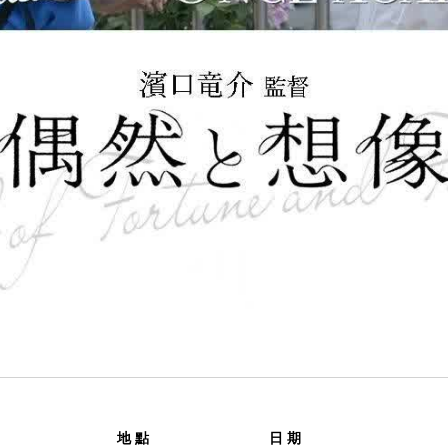
地 點
日 期