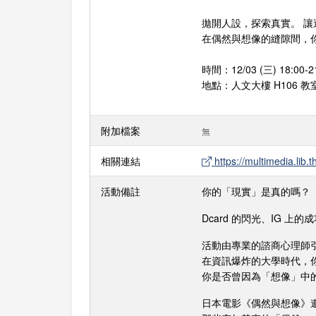
拋開人設，探索真實。 
在偶然與想像的縫隙間，
時間：12/03 (三) 18:
地點：人文大樓 H106 教
附加檔案
無
相關連結
https://multimedia.lib
活動備註
你的「現實」是真的嗎？
Dcard 的閃光、IG 上
活動由專業的諮商心理師
在資訊爆炸的大學時代，
你是否曾因為「想像」中
日本電影《偶然與想像》