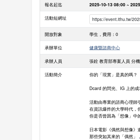
報名起迄
2025-10-13 08:00 ~ 2025
活動短網址
開放對象
學生，費用：0
承辦單位
健康暨諮商中心
承辦人員
張銓 教育部專案人員 分機：239
活動簡介
你的「現實」是真的嗎？
Dcard 的閃光、IG 上
活動由專業的諮商心理師
在資訊爆炸的大學時代，
你是否曾因為「想像」中
日本電影《偶然與想像》
那些突如其來的「偶然」