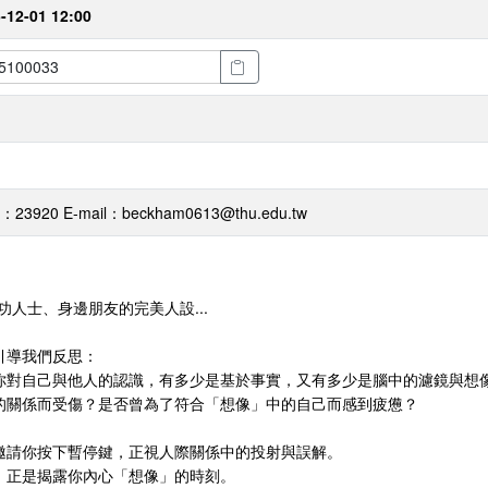
-12-01 12:00
20 E-mail：beckham0613@thu.edu.tw
的成功人士、身邊朋友的完美人設...
引導我們反思：
你對自己與他人的認識，有多少是基於事實，又有多少是腦中的濾鏡與想
的關係而受傷？是否曾為了符合「想像」中的自己而感到疲憊？
邀請你按下暫停鍵，正視人際關係中的投射與誤解。
，正是揭露你內心「想像」的時刻。