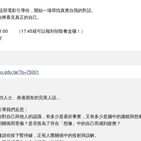
讓這部電影引導你，開始一場尋找真實自我的對話。
你將看見真正的自己。
00-21:00 （17:45就可以報到領取餐盒囉！）
室
.thu.edu.tw/?p=75001
的成功人士、身邊朋友的完美人設...
引導我們反思：
你對自己與他人的認識，有多少是基於事實，又有多少是腦中的濾鏡與想
的關係而受傷？是否曾為了符合「想像」中的自己而感到疲憊？
邀請你按下暫停鍵，正視人際關係中的投射與誤解。