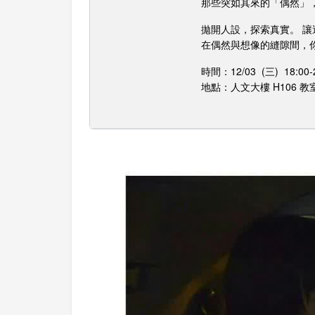
那些突如其來的「偶然」
拋開人設，探索真實。 
在偶然與想像的縫隙間，
時間：12/03 (三) 18
地點：人文大樓 H106 教