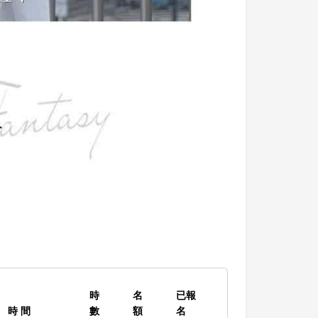
時
名
已報
時 間
數
額
名