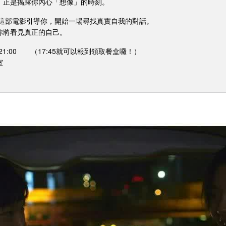
，正是揭露你內心「想像」的時刻。
讓這部電影引導你，開始一場尋找真實自我的對話。
你將看見真正的自己。
:00-21:00 （17:45就可以報到領取餐盒囉！）
室