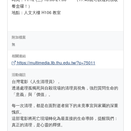
餐盒囉！）
地點：人文大樓 H106 教室
附加檔案
無
相關連結
https://multimedia.lib.thu.edu.tw/?p=75011
活動備註
台灣電影《人生清理員》，
透過處理孤獨死與自殺現場的清理員視角，強烈質問生命的
「意義」與「價值」。
每一次清理，都是在面對逝者留下的未竟事宜與家屬的深重
愧疚。
這部電影將死亡現場轉化為最直接的生命導師，提醒我們：
真正的清理，是心靈的釋懷。