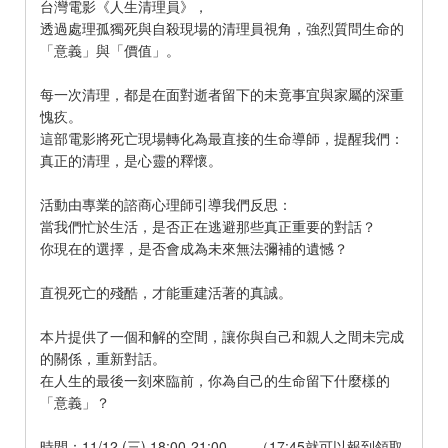
台灣電影《人生清理員》，
透過處理孤獨死與自殺現場的清理員視角，強烈質問生命的
「意義」與「價值」。
每一次清理，都是在面對逝者留下的未竟事宜與家屬的深重
愧疚。
這部電影將死亡現場轉化為最直接的生命導師，提醒我們：
真正的清理，是心靈的釋懷。
活動由專業的諮商心理師引導我們反思：
當我們忙於生活，是否正在逃避那些真正重要的對話？
你現在的選擇，是否會成為未來無法彌補的遺憾？
直視死亡的殘酷，才能重建活著的真誠。
本片提供了一個和解的空間，讓你與自己和親人之間未完成
的關係，重新對話。
在人生的最後一刻來臨前，你為自己的生命留下什麼樣的
「意義」？
時間：11/12 (三) 18:00-21:00 （17:45就可以報到領取