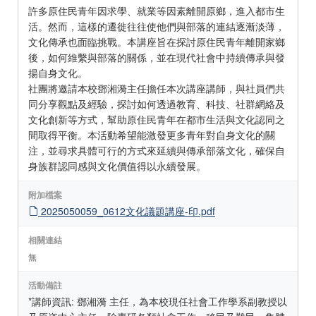
許多原住民青年因求學、就業等因素離開原鄉，進入都市生
活。然而，這樣的遷徙往往使他們與部落的連結逐漸淡薄，
文化傳承也面臨挑戰。本講座旨在探討原住民青年離開家鄉
後，如何維繫與部落的關係，並在現代社會中持續傳承與發
揚自身文化。
社團將邀請本校鄧湘漪主任擔任本次講座講師，與社員們共
同分享觀點及經驗，探討如何透過教育、科技、社群網絡及
文化創新等方式，幫助原住民青年在都市生活與文化認同之
間取得平衡。本活動希望能激發更多青年對自身文化的關
注，並尋求具體可行的方式來延續與傳承部落文化，確保自
身族群認同感與文化價值得以永續發展。
附加檔案
2025050059_0612文化議題講座-印.pdf
相關連結
無
活動備註
*講師資訊: 鄧湘漪 主任，為本校現任社會工作學系副教授以