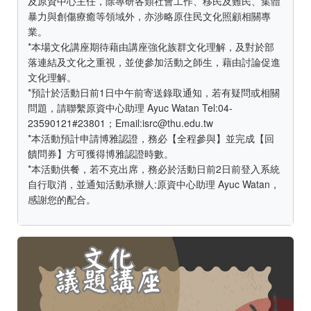
及原資中心主任，除專研各類社會工作、移民及難民、集體
暴力與創傷療癒等領域外，亦涉略原住民文化照顧相關專
業。
*本場文化講座期待藉由講座強化族群文化理解，及對於部
落連結及文化之重視，並使參加活動之師生，藉由討論促進
文化理解。
*預計於活動日前1日中午前寄送錄取通知，若有疑問或相關
問題，請聯繫原資中心助理 Ayuc Watan Tel:04-
23590121#23801；Email:isrc@thu.edu.tw
*本活動預計申請博雅認證，務必【全程參與】並完成【回
饋問券】方可獲得博雅認證時數。
*本活動供餐，若不克出席，務必於活動日前2日前登入系統
自行取消，並通知活動承辦人:原資中心助理 Ayuc Watan，
感謝您的配合。