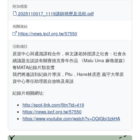
附加檔案
2025110017_1119講師簡歷及流程.pdf
相關連結
https://news.ipcf.org.tw/57550
活動備註
原資中心與通識課程合作，林文謙老師授課之社會：社會永
續議題去談談有關賽德克青年作品 《Malu Uma 麻嚕屋媒》
奪MATA紀錄片類首獎
我們將邀請到紀錄片導演，Pitu．Hane林丞恩 義守大學原
資中心專任助理親自放映及座談
紀錄片相關網址:
http://spot-link.com/film?id=419
https://news.ipcf.org.tw/57550
https://www.youtube.com/watch?v=OQjGbr3zkHA