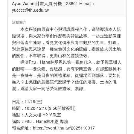
Ayuc Watan 計畫人員 分機：23801 E-mail：
yucccc@thu.edu.tw
活動簡介
本次座談由原資中心與通識課程合作，邀請導演本人親
臨現場，與大家分享創作歷程與背後故事。一起走進影像裡
與部落產生連結，看見文化傳承與青年觀點的力量。打獵，
對於原住民來說是一種生命與文化的延續，牽連族人與土地
的關係，不單取得，更向山林的豐饒致敬。
導演Pitu．Hane林丞恩以第一視角代入，給予觀眾獵人
的眼睛——要尖銳、要敏感，要有瞬間直覺，而那些眼神不
是一夜擁有，是日夜的巡禮累積。從獵場回到部落，要如何
融入？山羌腿的意義該怎麼賦予？信任的培養、土地的滋
潤，邀請大家一同感受這般肅敬、素靜。
日期：11/19(三)
時間：10:20-12:10(9:50開放簽到)
地點：人文大樓 H216教室
講師：Pitu．Hane林丞恩 導演
報名網址：https://event.ithu.tw/2025110017