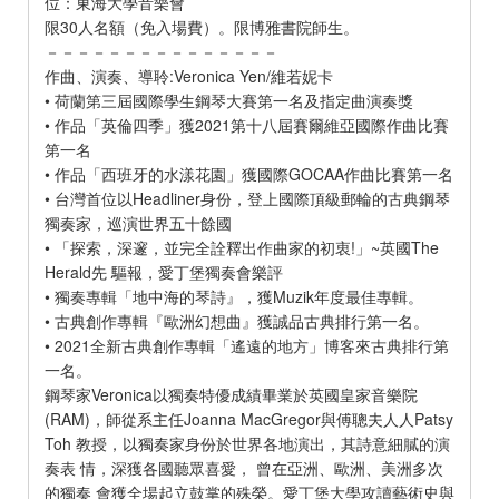
位：東海大學音樂會
限30人名額（免入場費）。限博雅書院師生。
－－－－－－－－－－－－－－－
作曲、演奏、導聆:Veronica Yen/維若妮卡
• 荷蘭第三屆國際學生鋼琴大賽第一名及指定曲演奏獎
• 作品「英倫四季」獲2021第十八屆賽爾維亞國際作曲比賽
第一名
• 作品「西班牙的水漾花園」獲國際GOCAA作曲比賽第一名
• 台灣首位以Headliner身份，登上國際頂級郵輪的古典鋼琴
獨奏家，巡演世界五十餘國
• 「探索，深邃，並完全詮釋出作曲家的初衷!」~英國The
Herald先 驅報，愛丁堡獨奏會樂評
• 獨奏專輯「地中海的琴詩』，獲Muzik年度最佳專輯。
• 古典創作專輯『歐洲幻想曲』獲誠品古典排行第一名。
• 2021全新古典創作專輯「遙遠的地方」博客來古典排行第
一名。
鋼琴家Veronica以獨奏特優成績畢業於英國皇家音樂院
(RAM)，師從系主任Joanna MacGregor與傅聰夫人人Patsy
Toh 教授，以獨奏家身份於世界各地演出，其詩意細膩的演
奏表 情，深獲各國聽眾喜愛， 曾在亞洲、歐洲、美洲多次
的獨奏 會獲全場起立鼓掌的殊榮。愛丁堡大學攻讀藝術史與