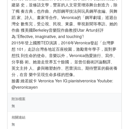
建築 史，並修語文學，豐富的人文背景增添舞台創造力，除
了獨 奏古典，也作曲、內部鋼琴技法與玩具鋼琴改編、與舞
蹈 家、詩人、畫家等合作。Veronica的「鋼琴劇場」巡迴台
灣全 數售完，受公視、民視、東森、華視新聞等專訪。她的
作曲 獲美國Berkeley音樂院作曲教授Utar Artun好評
為:’Effective, imaginative, and touching’!
2015年登上國際TED演講，2016年Veronica發起「台灣夢
想 101」走訪台灣各地近百座校園，激勵青年學子，面對夢
想找 到生命的使命。音樂以外，Veronica熱愛旅行、寫作、
分享藝 術。她遊走世界五十餘國， 並曾任藝術評論翻譯、
英文主持 人、參與雕塑創作、芭蕾演出。期待豐富的藝術養
分，在音 樂中呈現生命多樣的想像。
臉書:維若妮卡 Veronica Yen IG:pianistveronica Youtube:
@veronicayen
附加檔案
無
相關連結
無