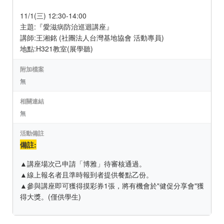
11/1(三) 12:30-14:00
主題:『愛滋病防治巡迴講座』
講師:王湘銘 (社團法人台灣基地協會 活動專員)
地點:H321教室(展學聽)
附加檔案
無
相關連結
無
活動備註
備註:
▲講座場次己申請「博雅」待審核通過。
▲線上報名者且準時報到者提供餐點乙份。
▲參與講座即可獲得摸彩券1張，將有機會於"健促分享會"獲
得大獎。(僅供學生)