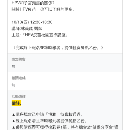
HPV和子宮頸癌的關係?
關於HPV疫苗，你可以了解的更多。
———————————————
10/19(四) 12:30-13:30
講師:林義鈜 醫師
主題:『HPV疫苗校園宣導講座』
《完成線上報名並準時報者，提供輕食餐點乙份。》
附加檔案
無
相關連結
無
活動備註
備註:
▲講座場次己申請「博雅」待審核通過。
▲線上報名者且準時報到者提供餐點乙份。
▲參與講座即可獲得摸彩券1張，將有機會於"健促分享會"獲