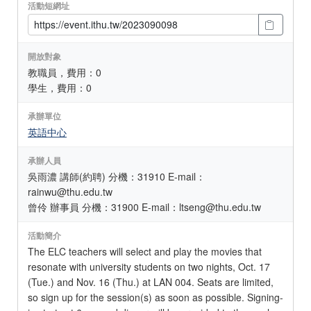
活動短網址
開放對象
教職員，費用：0
學生，費用：0
承辦單位
英語中心
承辦人員
吳雨濃 講師(約聘) 分機：31910 E-mail：
rainwu@thu.edu.tw
曾伶 辦事員 分機：31900 E-mail：ltseng@thu.edu.tw
活動簡介
The ELC teachers will select and play the movies that
resonate with university students on two nights, Oct. 17
(Tue.) and Nov. 16 (Thu.) at LAN 004. Seats are limited,
so sign up for the session(s) as soon as possible. Signing-