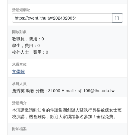
活動短網址
開放對象
教職員，費用：0
學生，費用：0
校外人士，費用：0
承辦單位
文學院
承辦人員
詹秀英 助教 分機：31000 E-mail：sj1109@thu.edu.tw
活動簡介
本演講邀請到知名的仲誼集團創辦人暨執行長岳啟儒女士蒞
校演講，機會難得，歡迎大家踴躍報名參加！全程免費。
附加檔案