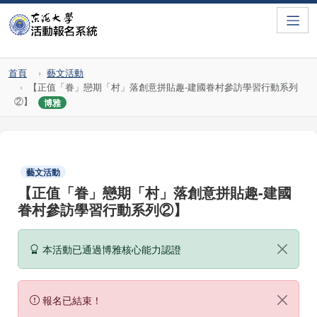
Toggle
首頁
藝文活動
【正值「眷」戀期「村」落創意拼貼趣-建國眷村參訪學習行動系列
②】
博雅
藝文活動
【正值「眷」戀期「村」落創意拼貼趣-建國
眷村參訪學習行動系列②】
本活動已通過博雅核心能力認證
報名已結束！