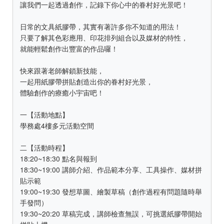
讓我們一起透過創作，記錄下你心中的眷村好光景吧！
日常的文具紙膠帶，其實有著許多你不知道的用法！
只要了解其色彩應用、印花排列組合以及媒材的特性，
就能輕鬆創作出豐富的作品囉！
快來跟著老師解鎖新技能，
一起用紙膠帶拼貼創造出你的眷村好光景，
體驗創作的療癒小宇宙吧！
一【活動地點】
學務處4樓多元活動空間
二【活動時程】
18:20~18:30 點名與報到
18:30~19:00 講師介紹、作品範本分享、工具操作、媒材拼
貼示範
19:00~19:30 發想草圖、繪製草稿（創作過程有問題隨時舉
手發問）
19:30~20:20 草稿完成，講師檢查無誤，可挑選紙膠帶開始