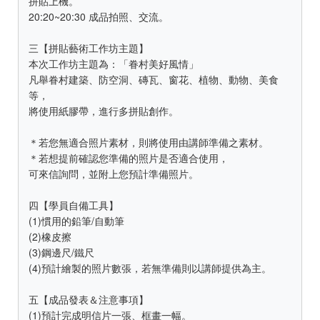
拼貼上機。
20:20~20:30 成品拍照、交流。
三【拼貼藝術工作坊主題】
本次工作坊主題為：「眷村美好風情」
凡舉眷村建築、防空洞、磚瓦、窗花、植物、動物、美食
等，
將使用紙膠帶，進行多拼貼創作。
＊若您無適合照片素材，則將使用由講師準備之素材。
＊若想提前確認您準備的照片是否適合使用，
可來信詢問，並附上您預計準備照片。
四【學員自備工具】
(1)慣用的鉛筆/自動筆
(2)橡皮擦
(3)鋼邊尺/鐵尺
(4)預計繪製的照片數張，若無準備則以講師提供為主。
五【成品發表＆注意事項】
(1)預計完成明信片一張、框畫一幅。