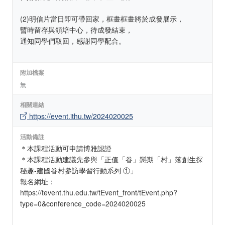
(2)明信片當日即可帶回家，框畫框畫將於成發展示，
暫時留存與領培中心，待成發結束，
通知同學們取回，感謝同學配合。
附加檔案
無
相關連結
https://event.ithu.tw/2024020025
活動備註
＊本課程活動可申請博雅認證
＊本課程活動建議先參與「正值「眷」戀期「村」落創生探
秘趣-建國眷村參訪學習行動系列 ①」
報名網址：
https://tevent.thu.edu.tw/tEvent_front/tEvent.php?
type=0&conference_code=2024020025