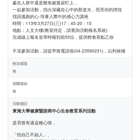
處在人群中還是難免被孤寂盯上，
一起參加活動，找出深藏在心中的那道光，照亮你的徬徨
找回逃跑的心-培養人際中的感心力講座
時間：113年3月27日(三)17：45-20：15
地點：人文大樓(教室待定，請查詢活動報名系統)
完成線上報名並準時報到前55位，提供輕食茶點乙份
不克參加活動，請提早致電請假(04-23590231)，以利候補
附加檔案
無
相關連結
無
活動備註
東海大學健康暨諮商中心生命教育系列活動
是否曾有過這種心情，
「怕自己不如人」、