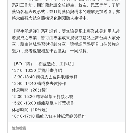
系列工作坊，期許藉此讓全校師生、校友、民眾等等，了解
藝術各種表現形式，並且對藝術與樹木的理解更加透徹，亦
將永續觀念結合藝術深化到閱聽人生活中。
【學生即講師】系列課程，讓無論是系上專業或是利用志趣
發展成之專業，皆可由專案成果展現或是站上舞台與大家分
享，藉由跨域學習與混齡分享，讓授課同學更具自信與舞台
魅力，聽者也能相互學習激勵，一同成長。
【5/9（四）「樹皮造紙」工作坊】
13:10 -13:30 展覽計畫介紹
13:30-13:40 構樹皮去皮與取纖示範
13:40 -14:40 構樹皮去皮操作
休息時間（20分鐘）
15:00-15:20 纖維敲擊＋打漿示範
15:20 -16:00 纖維敲擊＋打漿操作
休息時間（10分鐘）
16:10-17:10 纖維入缸＋抄紙示範與操作
附加檔案