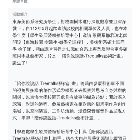
承辦單位
活動簡介
東海美術系研究所學生，對校園樹木進行深度觀察並且深深
愛上，自112年5月起踏查訪談校內相關單位及人員，也在本
學年度【學生發展暨領袖培育中心】邀請 景觀系鄒君瑋老師
開設【東海校園 樹醫生-微學分課程】，美術術系碩士班同
學 徐子涵，藉由課堂習得之知識結合系上專業及聯合更多碩
班同學及藝術家，於是 「陪你說說話-Treetalks藝術計畫」
誕生了!
「陪你說說話-Treetalks藝術計畫」將藉由參展藝術家不同
的視角與多樣的創作形式帶領觀者去觀察與思考自身與樹的
關係，以東海大學校園五處具有故事的樹為起點；開啟深入
認識、對話的過程。參展藝術家在相對應的樹周圍作為創作
場域，以空間装置、工作坊活動、漫遊森音聲音作品呈現方
式，串聯「陪你說說話-Treetalks藝術計畫」。
【學務處學生發展暨領袖培育中心】與【陪你說說話-
Treetalks藝術計畫】聯手，結合大自然與藝術籌辦此展覽及