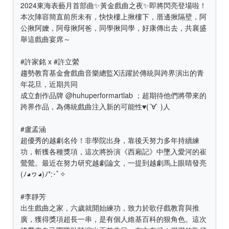
2024東海表藝月首部曲✨黃金戲曲之夜✨即將閃亮登場啦！
本次陣容簡直前所未有，快快樓上揪樓下，厝邊揪隔壁，阿
公揪阿嬤，阿母揪阿爸，同學揪同學，好康傳出去，共襄盛
舉這戲曲宴席～
#許家銘 x #許立縈
趨勢教育基金會戲曲音樂總監X活躍於傳統與跨界演出的青
年花旦，近期共同
成立創作品牌 @huhuperformartlab ；超期待他們將帶來的
跨界作品，為傳統戲曲注入新的可能性♥(´∀` )人
#盧孟涵
超優秀的越劇名伶！非學院出身，靠後天努力多年持續練
功，斬獲各種獎項，這次將扮演《西廂記》中墜入愛河的崔
鶯鶯。最近在努力研究越劇論文，一提到越劇馬上眼睛發亮
(ﾉ◕ヮ◕)ﾉ*:･ﾟ✧
#李靜芳
出生戲曲之家，六歲就開始練功，致力於歌仔戲教育與推
廣，獲得獎項超長一串，是有個人維基百科的狠角色。這次