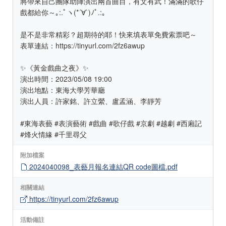
將帶來自己團隊助陣演出兩首曲目，有文有武！滿滿的歌仔
戲都給你～｡:.ﾟヽ(*´∀`)ﾉﾟ.:｡
是不是非常精彩？超期待的耶！快來填表單免費索票吧～
表單連結：https://tinyurl.com/2fz6awup
✨《黃金戲曲之夜》✨
演出時間：2023/05/08 19:00
演出地點：東海大學芳華廳
演出人員：許家銘、許立縈、盧孟涵、李靜芳
#東海表藝 #表演藝術 #戲曲 #歌仔戲 #京劇 #越劇 #西廂記
#烽火情緣 #千里尋父
附加檔案
2024040098_表藝月報名連結QR code圖檔.pdf
相關連結
https://tinyurl.com/2fz6awup
活動備註