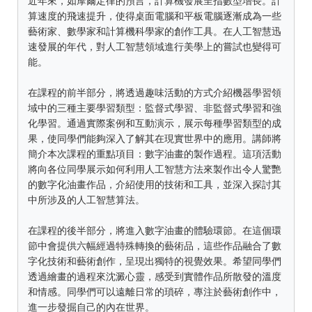
近年來，如摩爾定律的預言，計算機發展呈指數型增長。計
算速度的飛速提升，使得桌面電腦和平板電腦逐漸成為一些
藝術家、數學家和計算機科學家的創作工具。在人工智慧迅
速發展的年代，對人工智慧領域進行美學上的嘗試也變得可
能。
在課程的前半部分，將透過趣味活動的方式介紹機器學習領
域中的三種主要學習類型：監督式學習、非監督式學習和強
化學習。通過實際案例和互動演示，展示每種學習類型的成
果，使同學們能夠深入了解其在現實世界中的應用。講師將
簡介本次課程的重點項目：數字油畫的製作過程。這項活動
將向各位同學展示如何利用人工智慧方法來製作出令人驚艷
的數字化油畫作品，介紹使用的技術和工具，並深入探討其
中所涉及的人工智慧算法。
在課程的後半部分，將進入數字油畫的體驗環節。在這個環
節中會提供六幅經過特殊轉換的藝術品，這些作品融合了數
字化技術和藝術創作，呈現出獨特的視覺效果。希望同學們
透過繪畫的過程來沈澱心靈，感受到實體作品所散發的溫度
和情感。同學們可以遠離日常的瑣碎，專注於藝術創作中，
進一步發掘自己的內在世界。