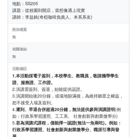
地點：SS205
講題：從校園到開店，當想像遇上現實
講師：李益銘(奇椏咖啡負責人、本系系友)
附加檔案
無
相關連結
無
活動備註
1.本活動採電子簽到，本校學生、教職員，敬請攜帶學生
證、服務證、工作證。
2.演講需簽到、簽退，始能提供認證。
3.演講開始後20分鐘，或場地額滿後，為維持聽眾之權益，
恕不接受入場及簽到。
4.
遲到、早退合併超過20分鐘，無法提供參與演講證明
(例
如：行政系學習護照、工工系、 社會創新與創業微學分)
5.
若為演講式課程，僅能擇一認證(無法一魚兩吃)。例如：
行政系學習護照、社會創新與創業微學分、職涯引導與發
展。