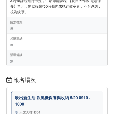
3.考量課程進行狀況，生活節能課程-【夏日大作戰‧電扇保
養】單元，開始鐘響後5分鐘內未抵達教室者，不予簽到，
視為缺曠。
附加檔案
無
相關連結
無
活動備註
無
報名場次
吹出新生活‧吹風機保養與收納 5/20 0910 -
1000
人文大樓H304