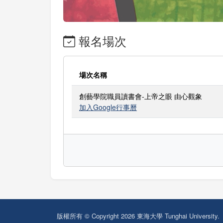
報名場次
場次名稱
創藝學院職員讀書會-上帝之眼 由心觀象
加入Google行事曆
版權所有 © Copyright 2026 東海大學 Tunghai University.