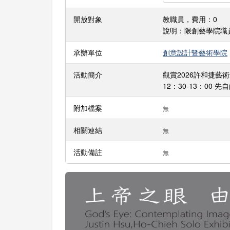
開放對象
教職員，費用：0
說明：限創藝學院職
承辦單位
創意設計暨藝術學院
活動簡介
觀賞2026許和捷
12：30-13：00
附加檔案
無
相關連結
無
活動備註
無