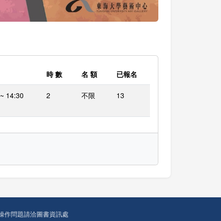
時 數
名 額
已報名
 ~ 14:30
2
不限
13
操作問題請洽圖書資訊處