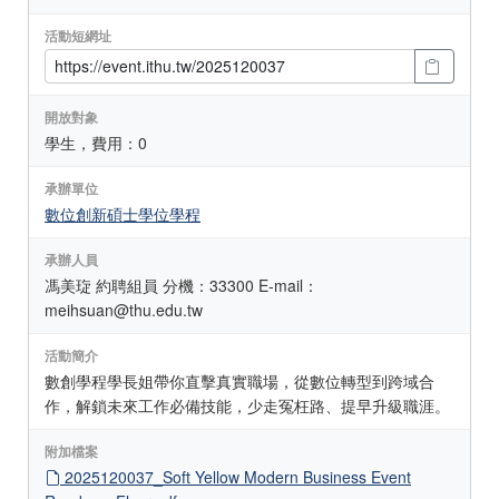
活動短網址
開放對象
學生，費用：0
承辦單位
數位創新碩士學位學程
承辦人員
馮美琁 約聘組員 分機：33300 E-mail：
meihsuan@thu.edu.tw
活動簡介
數創學程學長姐帶你直擊真實職場，從數位轉型到跨域合
作，解鎖未來工作必備技能，少走冤枉路、提早升級職涯。
附加檔案
2025120037_Soft Yellow Modern Business Event