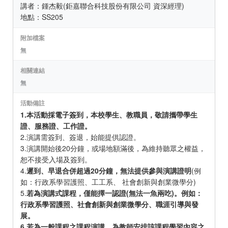
講者：鍾杰毅(鉅嘉聯合科技股份有限公司 資深經理)
地點：SS205
附加檔案
無
相關連結
無
活動備註
1.本活動採電子簽到，本校學生、教職員，敬請攜帶學生
證、服務證、工作證。
2.演講需簽到、簽退，始能提供認證。
3.演講開始後20分鐘，或場地額滿後，為維持聽眾之權益，
恕不接受入場及簽到。
4.
遲到、早退合併超過20分鐘，無法提供參與演講證明
(例
如：行政系學習護照、工工系、 社會創新與創業微學分)
5.
若為演講式課程，僅能擇一認證(無法一魚兩吃)。例如：
行政系學習護照、社會創新與創業微學分、職涯引導與發
展。
6.若為一般課程之課程演講，為教師安排該課程學習內容之