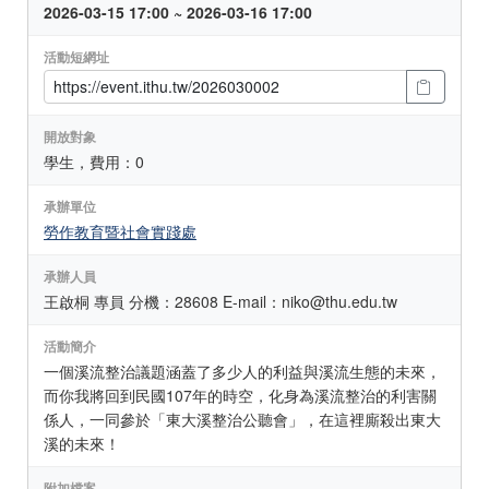
2026-03-15 17:00 ~ 2026-03-16 17:00
活動短網址
開放對象
學生，費用：0
承辦單位
勞作教育暨社會實踐處
承辦人員
王啟桐 專員 分機：28608 E-mail：niko@thu.edu.tw
活動簡介
一個溪流整治議題涵蓋了多少人的利益與溪流生態的未來，
而你我將回到民國107年的時空，化身為溪流整治的利害關
係人，一同參於「東大溪整治公聽會」，在這裡廝殺出東大
溪的未來！
附加檔案