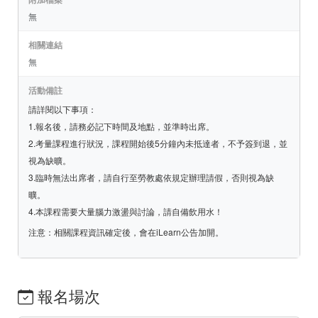
無
相關連結
無
活動備註
請詳閱以下事項：
1.報名後，請務必記下時間及地點，並準時出席。
2.考量課程進行狀況，課程開始後5分鐘內未抵達者，不予簽到退，並
視為缺曠。
3.臨時無法出席者，請自行至勞教處依規定辦理請假，否則視為缺
曠。
4.本課程需要大量腦力激盪與討論，請自備飲用水！
注意：相關課程資訊確定後，會在iLearn公告加開。
報名場次