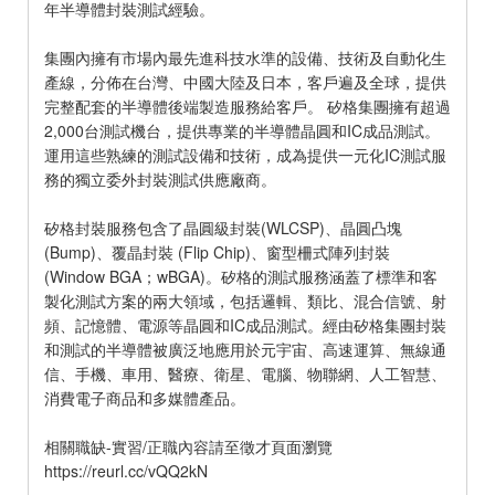
年半導體封裝測試經驗。
集團內擁有市場內最先進科技水準的設備、技術及自動化生
產線，分佈在台灣、中國大陸及日本，客戶遍及全球，提供
完整配套的半導體後端製造服務給客戶。 矽格集團擁有超過
2,000台測試機台，提供專業的半導體晶圓和IC成品測試。
運用這些熟練的測試設備和技術，成為提供一元化IC測試服
務的獨立委外封裝測試供應廠商。
矽格封裝服務包含了晶圓級封裝(WLCSP)、晶圓凸塊
(Bump)、覆晶封裝 (Flip Chip)、窗型柵式陣列封裝
(Window BGA；wBGA)。矽格的測試服務涵蓋了標準和客
製化測試方案的兩大領域，包括邏輯、類比、混合信號、射
頻、記憶體、電源等晶圓和IC成品測試。經由矽格集團封裝
和測試的半導體被廣泛地應用於元宇宙、高速運算、無線通
信、手機、車用、醫療、衛星、電腦、物聯網、人工智慧、
消費電子商品和多媒體產品。
相關職缺-實習/正職內容請至徵才頁面瀏覽
https://reurl.cc/vQQ2kN