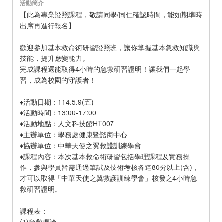
活動簡介
【此為專業證照課程，敬請同學/同仁確認時間，能如期準時
出席再進行報名】
歡迎參加基本救命術研習證照班，讓你掌握基本急救知識與
技能，提升應變能力。
完成課程還能取得4小時的急救研習證明！讓我們一起學
習，成為校園的守護者！
♦活動日期：114.5.9(五)
♦活動時間：13:00-17:00
♦活動地點：人文科技館HT007
♦主辦單位：學務處健康暨諮商中心
♦協辦單位：中華天使之翼救護訓練學會
♦課程內容：本次基本救命術研習包括學理課程及實務操
作，參與學員皆需通過筆試及技術考核各達80分以上(含)，
才可以取得「中華天使之翼救護訓練學會」核發之4小時急
救研習證明。
課程表：
(1)急救概論