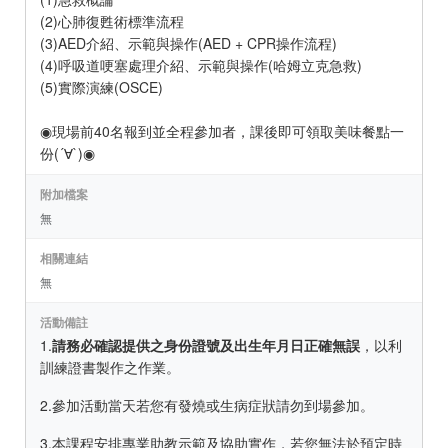
(2)心肺復甦術標準流程
(3)AED介紹、示範與操作(AED + CPR操作流程)
(4)呼吸道哽塞處理介紹、示範與操作(哈姆立克急救)
(5)實際演練(OSCE)
◉現場前40名報到並全程參加者，課後即可領取美味餐點一
份(´∀`)◉
附加檔案
無
相關連結
無
活動備註
1.
請務必確認提供之身份證號及出生年月日正確無誤
，以利
訓練證書製作之作業。
2.參加活動當天若您有發燒或生病症狀請勿到場參加。
3.本課程安排專業助教示範及協助實作，若您無法於預定時