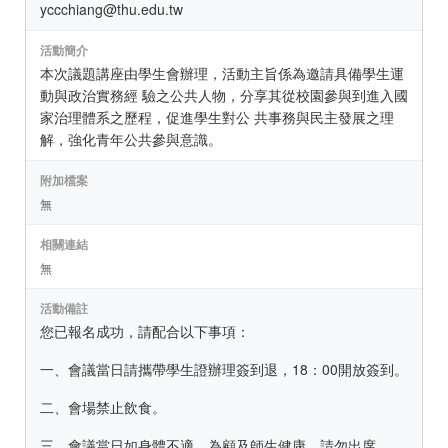
yccchiang@thu.edu.tw
活動簡介
本次議題講座由學生會辦理，活動主旨係為邀請具備學生運
動與政治實務經 驗之公共人物，分享其從校園參與到進入國
家治理體系之歷程，促進學生對公 共事務與民主發展之理
解，強化青年公共參與意識。
附加檔案
無
相關連結
無
活動備註
您已報名成功，請配合以下事項：
一、會議當日請攜帶學生證辦理簽到退，18：00開放簽到。
二、會場禁止飲食。
三、會議當日如身體不適，為顧及師生健康，請勿出席。