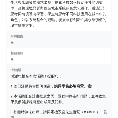
生活與永續發展需求出發，探索科技如何協助提升能源效
率、改善環境品質與促進城市系統的智慧化運作。透過設計
思考與情境導向學習，學生將思考不同科技應用在城市中的
角色，並以系統整合的觀點，發展兼顧創新性與永續價值的
城市解決方案。
附加檔案
無
相關連結
無
活動備註
感謝您報名本次活動！提醒您：
1.整日活動將會提供便當，
請同學務必填寫葷、素!
2.本活動配合計畫推廣之需，課程中將進行拍照，並將收集
學員參與課程所產出成果及記錄。
3.如臨時無法出席，請與電機系謝先生聯繫（#33912），謝
謝！