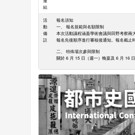
連
結
活
報名須知
動
一、 報名規範與名額限制
備
本次活動議程涵蓋學術會議與田野考察兩大
註
報名先後順序進行審核後通知。報名截止時間
二、 特殊場次參與限制
關於 6 月 15 日（週一）晚宴及 6 