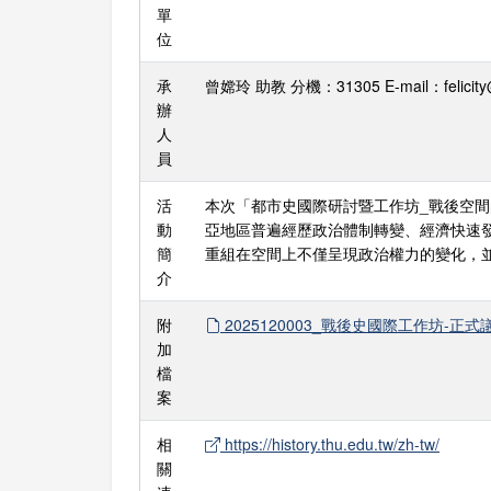
單
位
承
曾嫦玲 助教 分機：31305 E-mail：felicity@
辦
人
員
活
本次「都市史國際研討暨工作坊_戰後空
動
亞地區普遍經歷政治體制轉變、經濟快速
簡
重組在空間上不僅呈現政治權力的變化，
介
附
2025120003_戰後史國際工作坊-正式議
加
檔
案
相
https://history.thu.edu.tw/zh-tw/
關