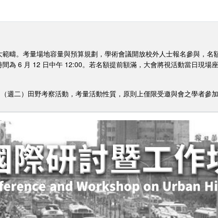
範疇。考量場地容量與預算規劃，學術會議開放校外人士報名參與，名額上
為 6 月 12 日中午 12:00。若名額提前額滿，大會將視活動當日現
月 16 日（週二）田野考察活動，考量活動性質，原則上僅限受邀與會之學者參