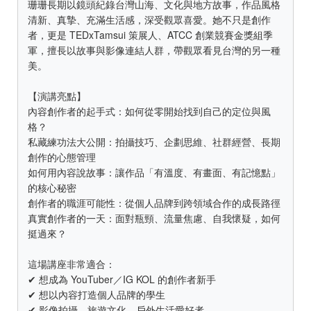
珊珊長期以鏡頭紀錄台灣山海、文化與地方故事，作品風格
清新、真摯、充滿生活感，深受觀眾喜愛。她不只是創作
者，更是 TEDxTamsui 策展人、ATCC 創業競賽金獎組季
軍，擅長以故事與影像連結人群，帶觀眾看見台灣的另一種
美。
【演講亮點】
內容創作者的起手式：如何從零開始找到自己的定位與風
格？
私藏練功法大公開：拍攝技巧、企劃思維、社群經營、長期
創作的心態管理
如何用內容說故事：讓作品「有溫度、有畫面、有記憶點」
的核心秘密
創作者的職涯可能性：從個人品牌到跨領域合作的成長路徑
真實創作者的一天：面對瓶頸、流量焦慮、自我懷疑，如何
挺過來？
這場講座非常適合：
✔ 想成為 YouTuber／IG KOL 的創作者新手
✔ 想以內容打造個人品牌的學生
✔ 影像拍攝、旅遊文化、戶外生活愛好者