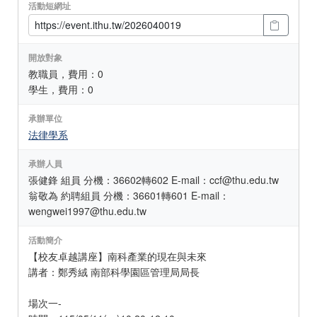
活動短網址
開放對象
教職員，費用：0
學生，費用：0
承辦單位
法律學系
承辦人員
張健鋒 組員 分機：36602轉602 E-mail：ccf@thu.edu.tw
翁敬為 約聘組員 分機：36601轉601 E-mail：
wengwei1997@thu.edu.tw
活動簡介
【校友卓越講座】南科產業的現在與未來
講者：鄭秀絨 南部科學園區管理局局長
場次一-