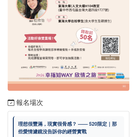
報名場次
理想很豐滿，現實很骨感？ —— 520限定｜那
些愛情濾鏡沒告訴你的經營實戰