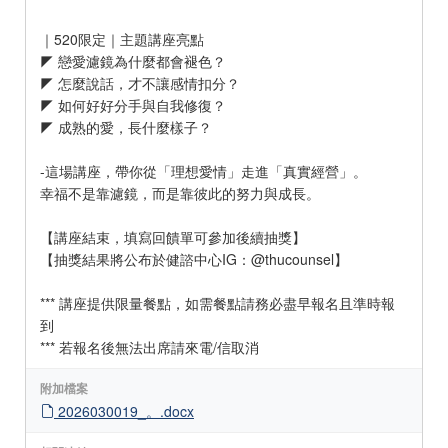
｜520限定｜主題講座亮點
◤ 戀愛濾鏡為什麼都會褪色？
◤ 怎麼說話，才不讓感情扣分？
◤ 如何好好分手與自我修復？
◤ 成熟的愛，長什麼樣子？
-這場講座，帶你從「理想愛情」走進「真實經營」。
幸福不是靠濾鏡，而是靠彼此的努力與成長。
【講座結束，填寫回饋單可參加後續抽獎】
【抽獎結果將公布於健諮中心IG：@thucounsel】
*** 講座提供限量餐點，如需餐點請務必盡早報名且準時報
到
*** 若報名後無法出席請來電/信取消
附加檔案
2026030019_。.docx