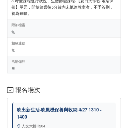
3.考量課程進行狀況，生活節能課程-【夏日大作戰‧電扇保
養】單元，開始鐘響後5分鐘內未抵達教室者，不予簽到，
視為缺曠。
附加檔案
無
相關連結
無
活動備註
無
報名場次
吹出新生活‧吹風機保養與收納 4/27 1310 -
1400
人文大樓H204