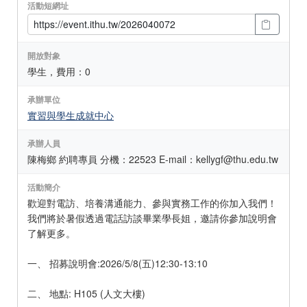
活動短網址
開放對象
學生，費用：0
承辦單位
實習與學生成就中心
承辦人員
陳梅鄉 約聘專員 分機：22523 E-mail：kellygf@thu.edu.tw
活動簡介
歡迎對電訪、培養溝通能力、參與實務工作的你加入我們！
我們將於暑假透過電話訪談畢業學長姐，邀請你參加說明會
了解更多。
一、 招募說明會:2026/5/8(五)12:30-13:10
二、 地點: H105 (人文大樓)