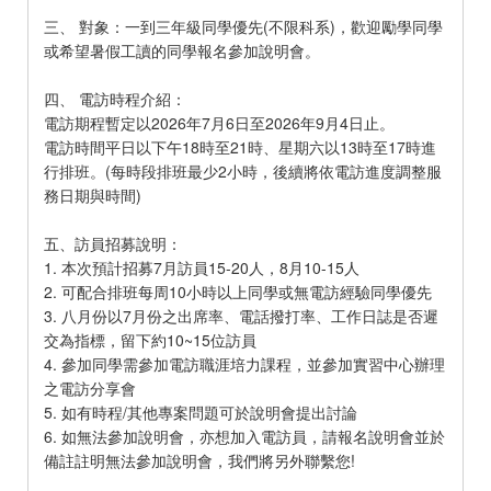
三、 對象：一到三年級同學優先(不限科系)，歡迎勵學同學
或希望暑假工讀的同學報名參加說明會。
四、 電訪時程介紹：
電訪期程暫定以2026年7月6日至2026年9月4日止。
電訪時間平日以下午18時至21時、星期六以13時至17時進
行排班。(每時段排班最少2小時，後續將依電訪進度調整服
務日期與時間)
五、訪員招募說明：
1. 本次預計招募7月訪員15-20人，8月10-15人
2. 可配合排班每周10小時以上同學或無電訪經驗同學優先
3. 八月份以7月份之出席率、電話撥打率、工作日誌是否遲
交為指標，留下約10~15位訪員
4. 參加同學需參加電訪職涯培力課程，並參加實習中心辦理
之電訪分享會
5. 如有時程/其他專案問題可於說明會提出討論
6. 如無法參加說明會，亦想加入電訪員，請報名說明會並於
備註註明無法參加說明會，我們將另外聯繫您!