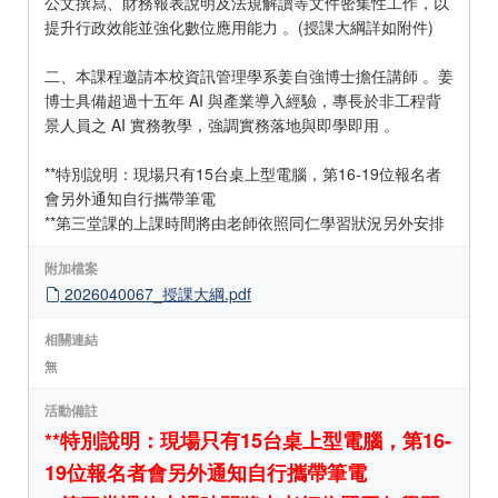
公文撰寫、財務報表說明及法規解讀等文件密集性工作，以
提升行政效能並強化數位應用能力 。(授課大綱詳如附件)
二、本課程邀請本校資訊管理學系姜自強博士擔任講師 。姜
博士具備超過十五年 AI 與產業導入經驗，專長於非工程背
景人員之 AI 實務教學，強調實務落地與即學即用 。
**特別說明：現場只有15台桌上型電腦，第16-19位報名者
會另外通知自行攜帶筆電
**第三堂課的上課時間將由老師依照同仁學習狀況另外安排
附加檔案
2026040067_授課大綱.pdf
相關連結
無
活動備註
**特別說明：現場只有15台桌上型電腦，第16-
19位報名者會另外通知自行攜帶筆電