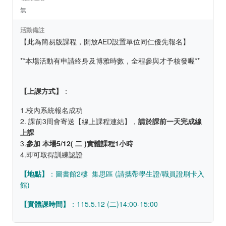
無
活動備註
【此為簡易版課程，開放AED設置單位同仁優先報名】
**本場活動有申請終身及博雅時數，全程參與才予核發喔**
【上課方式】
：
1.校內系統報名成功
2. 課前3周會寄送【線上課程連結】，
請於課前一天完成線
上課
3.
參加 本場5/12( 二 )實體課程1小時
4.即可取得訓練認證
【地點】
：圖書館2樓 集思區 (請攜帶學生證/職員證刷卡入
館)
【實體課時間】
：115.5.12 (二)14:00-15:00