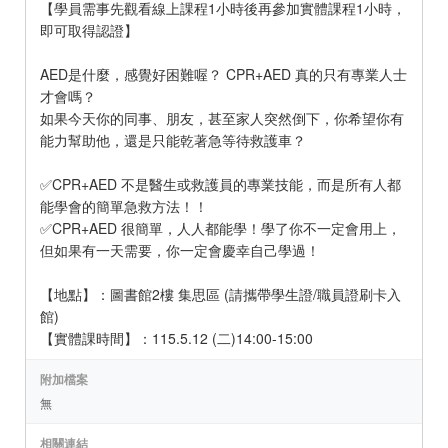
【學員需事先觀看線上課程1小時後再參加實體課程1小時，
即可取得認證】
AED是什麼，感覺好困難喔？ CPR+AED 真的只有專業人士
才會嗎？
如果今天你的同事、朋友，甚至家人突然倒下，你希望你有
能力幫助他，還是只能乾著急等待救護車？
✅CPR+AED 不是醫生或救護員的專業技能，而是所有人都
能學會的簡單急救方法！！
✅CPR+AED 很簡單，人人都能學！學了你不一定會用上，
但如果有一天需要，你一定會慶幸自己學過！
【地點】：圖書館2樓 集思區 (請攜帶學生證/職員證刷卡入
館)
【實體課時間】：115.5.12 (二)14:00-15:00
附加檔案
無
相關連結