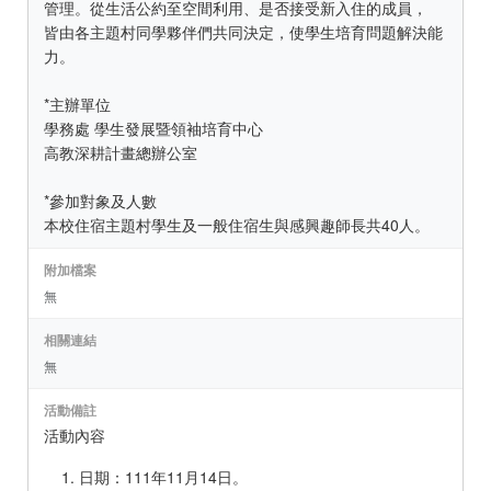
管理。從生活公約至空間利用、是否接受新入住的成員，
皆由各主題村同學夥伴們共同決定，使學生培育問題解決能
力。
*主辦單位
學務處 學生發展暨領袖培育中心
高教深耕計畫總辦公室
*參加對象及人數
本校住宿主題村學生及一般住宿生與感興趣師長共40人。
附加檔案
無
相關連結
無
活動備註
活動內容
日期：111年11月14日。