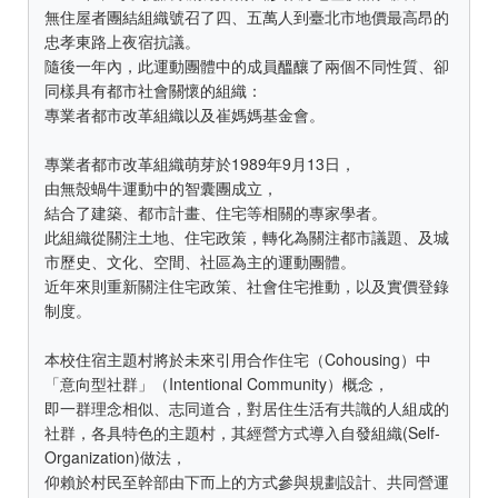
無住屋者團結組織號召了四、五萬人到臺北市地價最高昂的
忠孝東路上夜宿抗議。
隨後一年內，此運動團體中的成員醞釀了兩個不同性質、卻
同樣具有都市社會關懷的組織：
專業者都市改革組織以及崔媽媽基金會。
專業者都市改革組織萌芽於1989年9月13日，
由無殼蝸牛運動中的智囊團成立，
結合了建築、都市計畫、住宅等相關的專家學者。
此組織從關注土地、住宅政策，轉化為關注都市議題、及城
市歷史、文化、空間、社區為主的運動團體。
近年來則重新關注住宅政策、社會住宅推動，以及實價登錄
制度。
本校住宿主題村將於未來引用合作住宅（Cohousing）中
「意向型社群」（Intentional Community）概念，
即一群理念相似、志同道合，對居住生活有共識的人組成的
社群，各具特色的主題村，其經營方式導入自發組織(Self-
Organization)做法，
仰賴於村民至幹部由下而上的方式參與規劃設計、共同營運