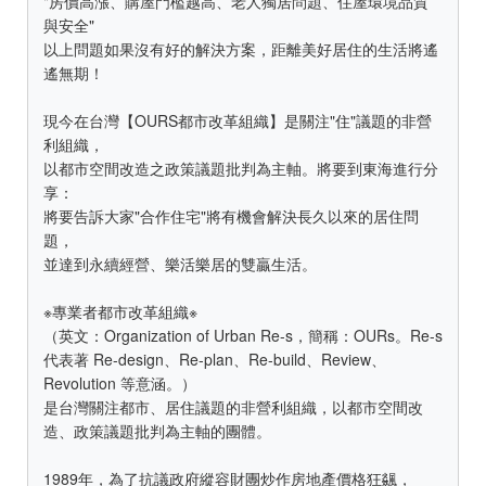
"房價高漲、購屋門檻越高、老人獨居問題、住屋環境品質
與安全"
以上問題如果沒有好的解決方案，距離美好居住的生活將遙
遙無期！
現今在台灣【OURS都市改革組織】是關注"住"議題的非營
利組織，
以都市空間改造之政策議題批判為主軸。將要到東海進行分
享：
將要告訴大家"合作住宅"將有機會解決長久以來的居住問
題，
並達到永續經營、樂活樂居的雙贏生活。
※專業者都市改革組織※
（英文：Organization of Urban Re-s，簡稱：OURs。Re-s
代表著 Re-design、Re-plan、Re-build、Review、
Revolution 等意涵。）
是台灣關注都市、居住議題的非營利組織，以都市空間改
造、政策議題批判為主軸的團體。
1989年，為了抗議政府縱容財團炒作房地產價格狂飊，