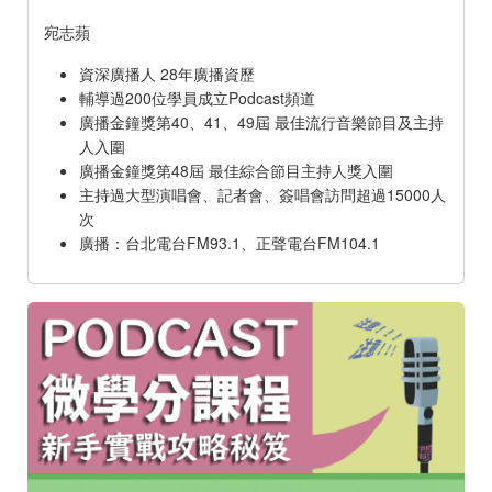
宛志蘋
資深廣播人 28年廣播資歷
輔導過200位學員成立Podcast頻道
廣播金鐘獎第40、41、49屆 最佳流行音樂節目及主持
人入圍
廣播金鐘獎第48屆 最佳綜合節目主持人獎入圍
主持過大型演唱會、記者會、簽唱會訪問超過15000人
次
廣播：台北電台FM93.1、正聲電台FM104.1