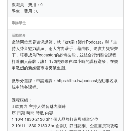
教職員，費用：0
學生，費用：0
承辦單位
活動簡介
邀請兩位業界資深講師，就「從0到1製作Podcast」與「主
持人聲音魅力訓練」兩大方向著手，藉由軟、硬實力雙管齊
下，培養成為Podcaster的必備技能，並結合行銷整合課程
打造個人品牌，讓1+1>2的效果在20小時的課程迸發，在競
爭激烈的新媒體市場突破重圍。
微學分選課：申請選課：https://ithu.tw/podcast活動報名系
統申請各課程。
課程模組：
 軟實力-主持人聲音魅力訓練
序 日期 時間 時數 內容
1 10/4 1830-2130 3hr 個人品牌打造與頻道定位
2 10/11 1830-2130 3hr 企劃力-節目訪綱、企畫書撰寫攻略