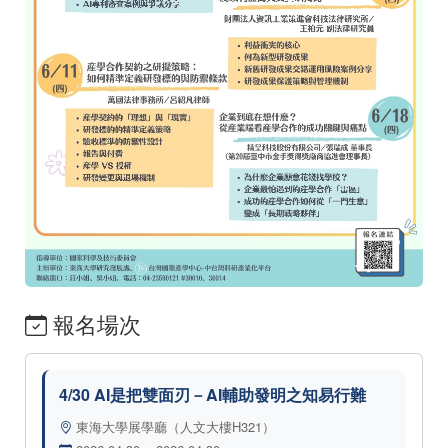
報名場次
4/30 AI是把雙面刃－AI輔助發明之知易行難
東海大學展學廳（人文大樓H321）