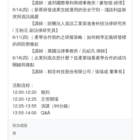
【講師：連邦國際專利商標事務所 / 麥智德 經理】
5/14(四) ｜新舊研發成果交錯運用的安全守則－淺談利益衝
突與資訊揭露
【講師：財團法人資訊工業策進會科技法律研究所
/ 王柏元 副法律研究員】
6/11(四) ｜產學合作契約之研擬策略：如何精準定義研發標
的與防禦條款
【講師：萬國法律事務所 / 呂紹凡 律師】
6/18(四) ｜企業到底在想什麼？從產業端看產學合作的成功
關鍵與痛點
【講師：精呈科技股份有限公司 / 張瑞成 董事長】
活動流程：
12:00-12:20 報到
12:20-12:25 主管開場
12:25-13:55 演講（90分鐘）
13:55-14:00 Q&A
附加檔案
無