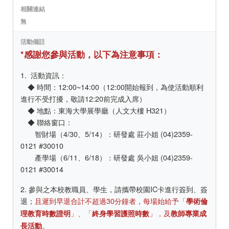
相關連結
無
活動備註
*感謝您參與活動，以下為注意事項：
1. 活動資訊：
◆ 時間：12:00~14:00（12:00開始報到，為使活動順利
進行不受打擾，敬請12:20前完成入席）
◆ 地點：東海大學展學廳（人文大樓 H321）
◆ 聯絡窗口：
智財場（4/30、5/14）：研發處 莊小姐 (04)2359-
0121 #30010
產學場（6/11、6/18）：研發處 吳小姐 (04)2359-
0121 #30014
2. 參與之本校教職員、學生，請攜帶校園IC卡進行簽到、簽
退；
且遲到早退合計不超過30分鐘者，每場始給予「
學術倫
」、「
」，及
理教育時數證明
終身學習護照時數
教師專業成
。
長活動