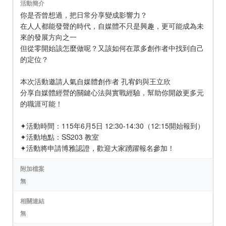
活動簡介
你是否曾想過，把日常分享變成影響力？
在人人都能發聲的時代，自媒體不只是興趣，更可能成為未
來的發展方向之一
但從零開始該怎麼做呢？又該如何在眾多創作者中找到自己
的定位？
本次活動邀請人氣自媒體創作者 孔宥鈞與王立欣
分享自媒體經營的關鍵心法與實戰經驗，幫助你開啟更多元
的職涯可能！
✦活動時間：115年6月5日 12:30-14:30（12:15開始報到）
✦活動地點：SS203 教室
✦活動將申請博雅認證，歡迎大家踴躍報名參加！
附加檔案
無
相關連結
無