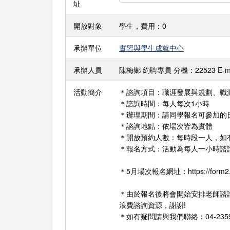
址
開放對象
學生，費用：0
承辦單位
實習與學生成就中心
承辦人員
陳梅鄉 約聘專員 分機：22523 E-mail：
活動簡介
＊諮詢項目：職涯發展與規劃、職
＊諮詢時間：每人每次1小時
＊辦理期間：請同學報名可參加的
＊諮詢地點：依場次皆為實體
＊開放預約人數：每時段一人，如
＊報名方式：活動為每人一小時諮
＊5月場次報名網址：https://form2.th
＊由於報名後將會開始安排老師諮
浪費諮詢資源，謝謝!
＊如有疑問請與我們聯絡：04-23590121