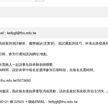
kellygf@thu.edu.tw
涯探索與測評解析、履歷健診(含實習)、面試重點與技巧、科系出路發展
日期，會另行通知諮詢網址/地點。
有需兩人一起請事先與承辦老師聯繫。
詢時間，請於表單中報名並選擇參加日期時段，先報名先選時間。
u.edu.tw/5073692
詢邀請，因此報名後如果要取消或異動，請勿直接於系統取消/自主消失
 轉 22523 ＊聯絡EMAIL：kellygf@thu.edu.tw