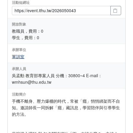
活動短網址
開放對象
教職員，費用：0
學生，費用：0
承辦單位
軍訓室
承辦人員
吳孟勳 教育部專案人員 分機：30800~4 E-mail：
wmhsun@thu.edu.tw
活動簡介
手機不離身、壓力爆棚的時代，常被「癮」悄悄綁架而不自
知。邀請師長一同拆解「癮」藏訊息，學習陪伴與引導學生
的方法。