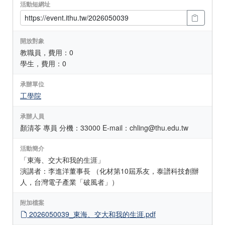
活動短網址
開放對象
教職員，費用：0
學生，費用：0
承辦單位
工學院
承辦人員
顏清苓 專員 分機：33000 E-mail：chling@thu.edu.tw
活動簡介
「東海、交大和我的生涯」
演講者：李進洋董事長 （化材第10屆系友，泰譜科技創辦
人，台灣電子產業「破風者」）
附加檔案
2026050039_東海、交大和我的生涯.pdf