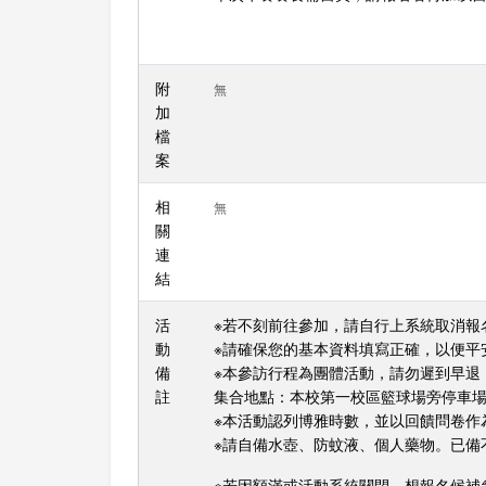
附
無
加
檔
案
相
無
關
連
結
活
※若不刻前往參加，請自行上系統取消報
動
※請確保您的基本資料填寫正確，以便平
備
※本參訪行程為團體活動，請勿遲到早退
註
集合地點：本校第一校區籃球場旁停車場
※本活動認列博雅時數，並以回饋問卷作
※請自備水壺、防蚊液、個人藥物。已備
※若因額滿或活動系統關閉，想報名候補