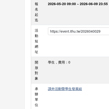
報
2026-05-20 09:00 ~ 2026-06-09 23:55
名
起
迄
活
動
短
網
址
開
學生，費用：0
放
對
象
承
課外活動暨學生發展組
辦
單
位