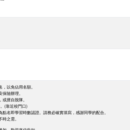
名，以免佔用名額。
安保險辦理。
，或擅自脫隊。
。(靠近校門口)
為點名即學習時數認證。請務必確實填寫，感謝同學的配合。
不時之需。
參加，歡迎來信告知。