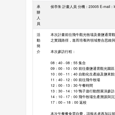
承
侯亭朱 計畫人員 分機：23005 E-mail：lulu
辦
人
員
活
本次計畫前往飛牛觀光牧場及臺鹽通霄
動
之實踐路徑，進而培養跨領域整合思維
簡
介
本次參訪行程：
08：40 - 08：55 集合
09：00 - 10：00 前往臺鹽通霄觀光園區
10：00 - 11：40 自動化生產線及鹽來
11：40 - 12：00 前往飛牛牧場
12：00 - 13：30 午餐時間
13：30 - 14：10 鴨子遊行動態展演參訪
14：10 - 17：00 飛牛牧場生產溯源與
17：00 – 18：00 返校
本次午餐餐食需自費，請報名者再加以