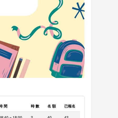
時 間
時 數
名 額
已報名
08:40 ~ 18:00
2
40
42