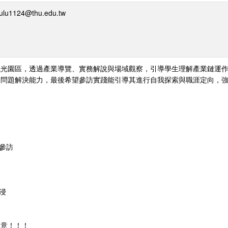
1124@thu.edu.tw
觀光園區，透過產業導覽、實務解說與場域觀察，引導學生理解產業鏈運
與問題解決能力，最後希望參訪實踐能引導其進行自我探索與職涯定向，
館參訪
沉浸
留意！！！