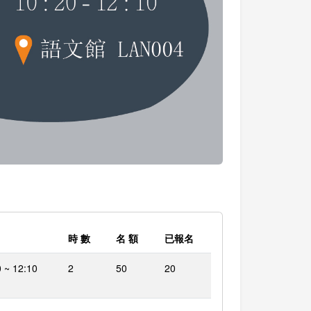
時 數
名 額
已報名
 ~ 12:10
2
50
20