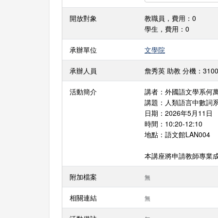
開放對象
教職員，費用：0
學生，費用：0
承辦單位
文學院
承辦人員
詹秀英 助教 分機：31000 E
活動簡介
講者：外國語文學系何
講題：人類語言中數詞系統的演化 T
日期：2026年5月11日
時間：10:20-12:10
地點：語文館LAN004
本講座將申請教師專業
附加檔案
無
相關連結
無